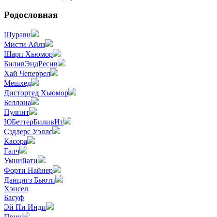
Родословная
Шурави
Мисти Айлз
Шарп Хьюмор
БиливЭндРесив
Хай Чеперрел
Мешхед
Дистортед Хьюмор
Беллона
Пулпит
ЮБеттерБиливИт
Сэдлерс Уэллс
Касора
Галч
Умнийати
Форти Найнер
Данцигз Бьюти
Хэнсел
Басуф
Эй Пи Инди
Прич