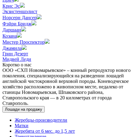
Крис Эс
Экзистеншэлист
Норсерн Дансер
Фэйри Бридж
Даршаан
Козана
Мистер Проспектор
Джамила
Грин Дезерт
Мидвей Леди
Коротко о нас
ООО «СХП Новомарьевское» – конный репродуктор нового
поколения, специализирующийся на разведении лошадей
английской чистокровной верховой породы. Коневодческое
хозяйство расположено в живописном месте, недалеко от
станицы Новомарьевская, Шпаковского района,
Ставропольского края — в 20 километрах от города
Ставрополь.
Лошади на продажу
Жеребцы-производители
Матки
Жеребята от 6 мес. до 1,5 лет
Тренотделение