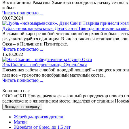
Воспитанница Рамазана Хамизова подходила к началу сезона в 
кобыл.
Читать полностью ...
08.07.2024
Дубль «новомарьевских». Дэзи Сан и Таврида принесли хозяйс
В скаковой карьере любой чистокровной верховой кобылы есть 
результата удаётся единицам. В число таких счастливчиков в
Окса – в Нальчике и Пятигорске.
Читать полностью ...
15.10.2022
Эль Скания – победительница Супер-Окса
Племенная работа с любой породой лошадей – процесс кропот
главное – грамотно подобранный маточный состав.
Читать полностью ...
Коротко о нас
ООО «СХП Новомарьевское» – конный репродуктор нового пок
расположено в живописном месте, недалеко от станицы Новома
Лошади на продажу
Жеребцы-производители
Матки
Жеребята от 6 мес. до 1,5 лет