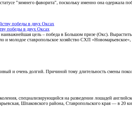
статусе "зимнего фаворита", поскольку именно она одержала поб
тву победы в двух Оксах
наиважнейшая цель – победа в Большом призе (Окс). Вырастить 
ошло и молодое ставропольское хозяйство СХП «Новомарьевское
ливый и очень долгий. Причиной тому длительность смены покол
оления, специализирующийся на разведении лошадей английско
рьевская, Шпаковского района, Ставропольского края — в 20 ки