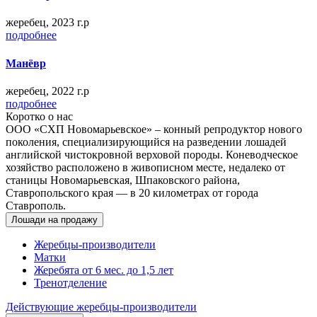
жеребец
,
2023 г.р
подробнее
Манёвр
жеребец
,
2022 г.р
подробнее
Коротко о нас
ООО «СХП Новомарьевское» – конный репродуктор нового
поколения, специализирующийся на разведении лошадей
английской чистокровной верховой породы. Коневодческое
хозяйство расположено в живописном месте, недалеко от
станицы Новомарьевская, Шпаковского района,
Ставропольского края — в 20 километрах от города
Ставрополь.
Лошади на продажу
Жеребцы-производители
Матки
Жеребята от 6 мес. до 1,5 лет
Тренотделение
Действующие жеребцы-производители