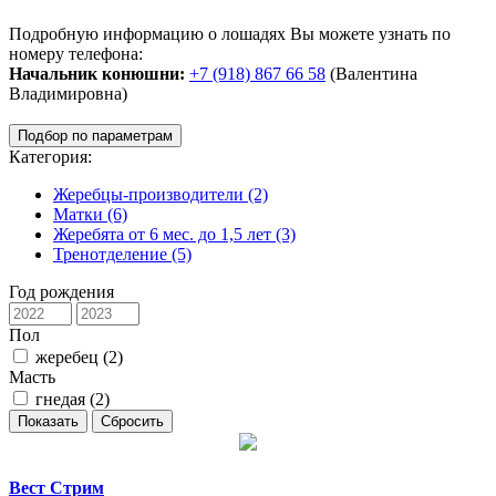
Подробную информацию о лошадях Вы можете узнать по
номеру телефона:
Начальник конюшни:
+7 (918) 867 66 58
(Валентина
Владимировна)
Подбор по параметрам
Категория:
Жеребцы-производители
(2)
Матки
(6)
Жеребята от 6 мес. до 1,5 лет
(3)
Тренотделение
(5)
Год рождения
Пол
жеребец
(2)
Масть
гнедая
(2)
Показать
Сбросить
Вест Стрим