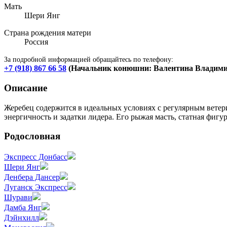
Мать
Шери Янг
Страна рождения матери
Россия
За подробной информацией обращайтесь по телефону:
+7 (918) 867 66 58
(Начальник конюшни: Валентина Владими
Описание
Жеребец содержится в идеальных условиях с регулярным вете
энергичность и задатки лидера. Его рыжая масть, статная фигу
Родословная
Экспресс Донбасс
Шери Янг
Денбера Дансер
Луганск Экспресс
Шурави
Дамба Янг
Дэйнхилл